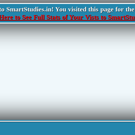
 SmartStudies.in! You visited this page for the 
Here to See Full Stats of Your Vists to SmartStu