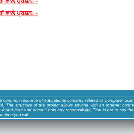
ਰਾਂ ਵਾਲੇ ਪ੍ਰਸ਼ਨ: -
ਰਾਂ ਵਾਲੇ ਪ੍ਰਸ਼ਨ: -
ne common resource of educational contents related to Computer Sci
). The structure of the project allows anyone with an Internet conne
n found here and doesn't hold any responsibility. That is not to say tha
e time you will.