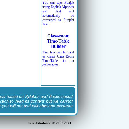
You can type Punjab
using English Alphbets
and Text will
automatically be
converted to Punjabi
Text.
Class-room
Time-Table
Builder
This link can be used
to create Class-Room
Time-Table in an
easiest way.
ence based on Sylabus and Books based
ction to read its content but we cannot
t you will not find valuable and accurate
SmartStudies.in © 2012-2023