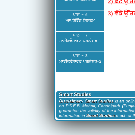
fYsktwp pbiliSMg
2) ਛੋਟੇ ਉੱਤ
3) ਵੱਡੇ ਉੱਤ
ਪਾਠ - 6
AwpryitMg isstm
ਪਾਠ - 7
mweIkroswPt pblISr-1
ਪਾਠ - 8
mweIkroswPt pblISr-2
Smart Studies
Disclaimer:- Smart Studies
is an onli
on P.S.E.B. Mohali, Candhigarh (Punjab
guarantee the validity of the informatio
information in
Smart Studies
much of th