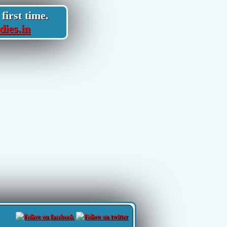
first time.
dies.in