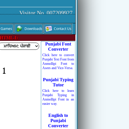
Visitor No. 007209927
Games
Downloads
Contact Us
f HTML-I)
Punjabi Font
Converter
Click here to convert
Punjabi Text Font from
Anmollipi Font to
 1
Asees and Vice-Versa.
Punjabi Typing
Tutor
Click here to learn
Punjabi Typing in
Anmollipi Font in an
easier way.
English to
Punjabi
Converter