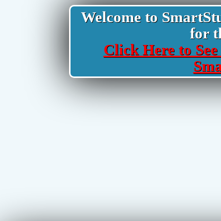
Welcome to SmartStud
for t
Click Here to See 
Sma