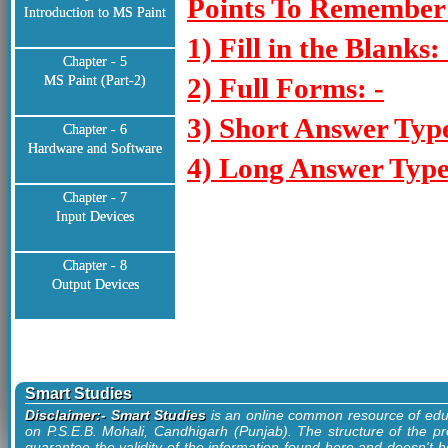
Points To Remember:
Introduction to MS Paint
1) Fill in the Blanks: 
Chapter - 5
2) Full Forms: -
MS Paint (Part-2)
3) Short Answer Typ
Chapter - 6
Hardware and Software
4) Long Answer Type
Chapter - 7
Input Devices
Chapter - 8
Output Devices
Smart Studies
Disclaimer:- Smart Studies
is an online common resource of edu
on P.S.E.B. Mohali, Candhigarh (Punjab). The structure of the pr
guarantee the validity of the information found here and doesn't ho