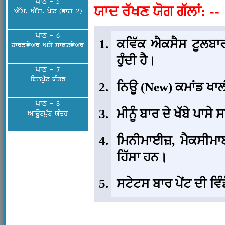
ਪਾਠ - 5
ਯਾਦ ਰੱਖਣ ਯੋਗ ਗੱਲਾਂ: --
AY~m. AY~s. pyNt (Bwg-2)
ਪਾਠ - 6
ਕਵਿੱਕ ਐਕਸੈਸ ਟੂਲਬਾਰ
hwrfvyAr Aqy swPtvyAr
ਹੁੰਦੀ ਹੈ।
ਪਾਠ - 7
ienpu`t XMqr
ਨਿਊ (New) ਕਮਾਂਡ ਖਾ
ਪਾਠ - 8
ਮੀਨੂੰ ਬਾਰ ਦੇ ਖੱਬੇ ਪਾਸੇ 
AwaUtpu`t XMqr
ਮਿਨੀਮਾਈਜ਼, ਮੈਕਸੀਮ
ਹਿੱਸਾ ਹਨ।
ਸਟੇਟਸ ਬਾਰ ਪੇਂਟ ਦੀ ਵਿੰਡੋ