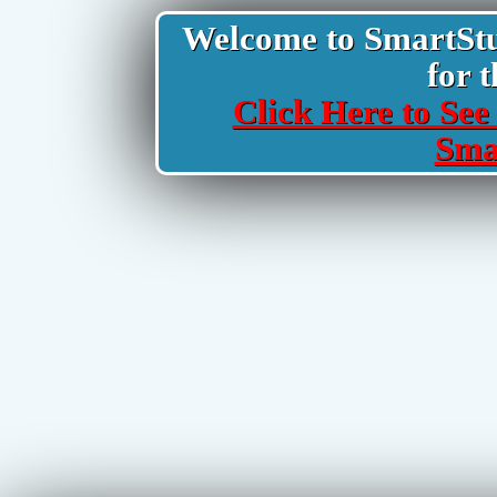
Welcome to SmartStud
for t
Click Here to See 
Sma