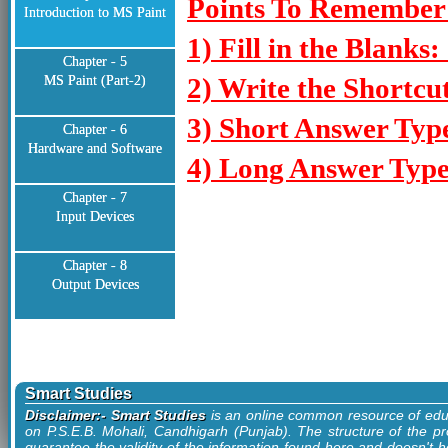
Points To Remember:
Introduction to MS Paint
1) Fill in the Blanks: 
Chapter - 5
2) Write the Shortcut
MS Paint (Part-2)
3) Short Answer Typ
Chapter - 6
Hardware and Software
4) Long Answer Type
Chapter - 7
Input Devices
Chapter - 8
Output Devices
Smart Studies
Disclaimer:- Smart Studies
is an online common resource of edu
on P.S.E.B. Mohali, Candhigarh (Punjab). The structure of the pr
guarantee the validity of the information found here and doesn't ho