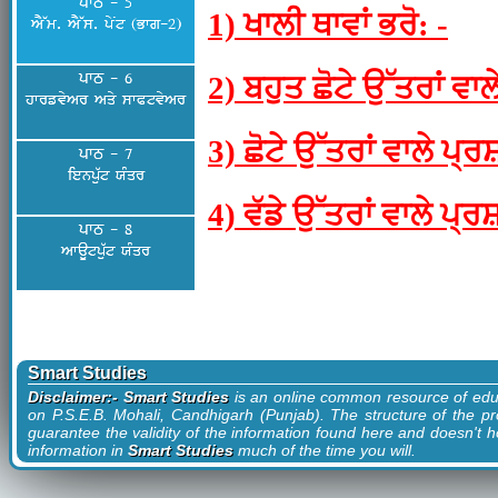
ਪਾਠ - 5
1) ਖਾਲੀ ਥਾਵਾਂ ਭਰੋ: -
AY~m. AY~s. pyNt (Bwg-2)
ਪਾਠ - 6
2) ਬਹੁਤ ਛੋਟੇ ਉੱਤਰਾਂ ਵਾਲ
hwrfvyAr Aqy swPtvyAr
3) ਛੋਟੇ ਉੱਤਰਾਂ ਵਾਲੇ ਪ੍ਰ
ਪਾਠ - 7
ienpu`t XMqr
4) ਵੱਡੇ ਉੱਤਰਾਂ ਵਾਲੇ ਪ੍ਰ
ਪਾਠ - 8
AwaUtpu`t XMqr
Smart Studies
Disclaimer:- Smart Studies
is an online common resource of edu
on P.S.E.B. Mohali, Candhigarh (Punjab). The structure of the pr
guarantee the validity of the information found here and doesn't ho
information in
Smart Studies
much of the time you will.