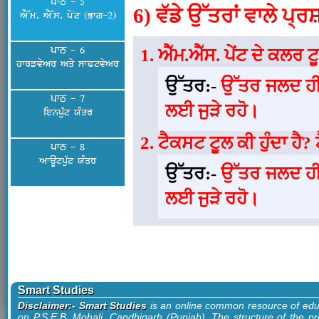
ਪਾਠ - 5
6) ਵੱਡੇ ਉੱਤਰਾਂ ਵਾਲੇ ਪ੍ਰ
AY~m. AY~s. pyNt (Bwg-2)
ਪਾਠ - 6
ਐੱਮ.ਐੱਸ. ਪੇਂਟ ਦੇ ਕਲਰ
hwrfvyAr Aqy swPtvyAr
ਉੱਤਰ:-
ਉੱਤਰ ਜਲਦ ਹੀ
ਪਾਠ - 7
ਲਈ ਜੁੜੇ ਰਹੋ।
ienpu`t XMqr
ਟੈਕਸਟ ਟੂਲ ਕੀ ਹੁੰਦਾ ਹੈ? 
ਪਾਠ - 8
AwaUtpu`t XMqr
ਉੱਤਰ:-
ਉੱਤਰ ਜਲਦ ਹੀ
ਲਈ ਜੁੜੇ ਰਹੋ।
Smart Studies
Disclaimer:- Smart Studies
is an online common resource of edu
on P.S.E.B. Mohali, Candhigarh (Punjab). The structure of the pr