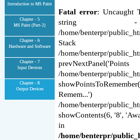
Introduction to MS Paint
Fatal error
: Uncaught T
Chapter - 5
strin
MS Paint (Part-2)
/home/benterpr/public_ht
Chapter - 6
Stack
Hardware and Software
/home/benterpr/public_ht
prevNextPanel(
Chapter - 7
Input Devices
/home/benterpr/public_ht
showPointsToRemember(
Chapter - 8
Output Devices
Remem
/home/benterpr/public_ht
showContents(6, '8', 'Aw
in
/home/benterpr/public_h