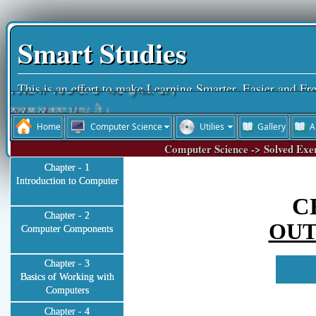
Smart Studies
This is an effort to make Learning Smarter, Easier and Fr
ਵਿੱਦਿਆ ਵਿਚਾਰੀ ਤਾਂ ਪਰ-ਉਪਕਾਰੀ।
ਨਕਲ ਕਰਨਾ ਪਾਪ ਹੈ।
Home
Computer Science
Utilies
Gallery
A
ਵਿੱਦਿਆ ਮਨੁੱਖ ਦਾ ਤੀਸਰਾ ਨੇਤਰ ਹੈ।
Computer Science -> Solved Exe
ਨਕਲ ਆਤਮ-ਹੱਤਿਆ ਹੁੰਦੀ ਹੈ।
Chapter - 1
ਚਰਿੱਤਰ ਜੀਵਨ ਦੀ ਸ਼ਾਨ ਹੁੰਦੀ ਹੈ।
Introduction to Computer
ਰੱਬ ਦੇ ਸਤਿਕਾਰ ਤੋਂ ਬਾਅਦ ਸਮੇਂ ਦਾ ਸਤਿਕਾਰ ਜ਼ਰੂਰੀ ਹੈ।
C
ਬੱਚਿਓ ਮਿਹਨਤ ਕਰਦੇ ਜਾਵੋ, ਮੰਜ਼ਿਲ ਵੱਲ ਪੱਬ ਧਰਦੇ ਜਾਵੋ।
Chapter - 2
OUT
Computer Components
Chapter - 3
Basics of Working with
Computers
Chapter - 4