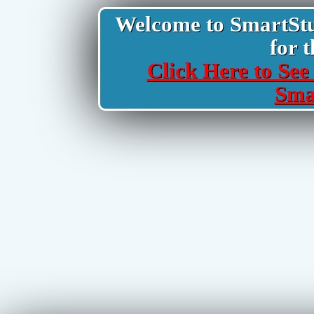
Welcome to SmartStud
for t
Click Here to See 
Sma