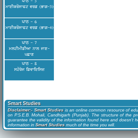
ਪਾਠ - 5
mweIkroswPt vrf (Bwg-3)
ਪਾਠ - 6
mweIkroswPt vrf (Bwg-4)
ਪਾਠ - 7
mltImIfIAw nwl jwx-
pCwx
ਪਾਠ - 8
storyj ifvwieisz
Smart Studies
Disclaimer:- Smart Studies
is an online common resource of edu
on P.S.E.B. Mohali, Candhigarh (Punjab). The structure of the pr
guarantee the validity of the information found here and doesn't ho
information in
Smart Studies
much of the time you will.