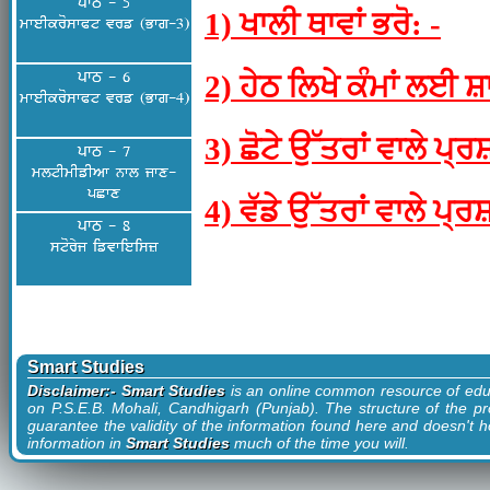
ਪਾਠ - 5
1) ਖਾਲੀ ਥਾਵਾਂ ਭਰੋ: -
mweIkroswPt vrf (Bwg-3)
ਪਾਠ - 6
2) ਹੇਠ ਲਿਖੇ ਕੰਮਾਂ ਲਈ 
mweIkroswPt vrf (Bwg-4)
3) ਛੋਟੇ ਉੱਤਰਾਂ ਵਾਲੇ ਪ੍ਰ
ਪਾਠ - 7
mltImIfIAw nwl jwx-
pCwx
4) ਵੱਡੇ ਉੱਤਰਾਂ ਵਾਲੇ ਪ੍ਰ
ਪਾਠ - 8
storyj ifvwieisz
Smart Studies
Disclaimer:- Smart Studies
is an online common resource of edu
on P.S.E.B. Mohali, Candhigarh (Punjab). The structure of the pr
guarantee the validity of the information found here and doesn't ho
information in
Smart Studies
much of the time you will.