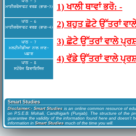
ਪਾਠ - 5
1) ਖਾਲੀ ਥਾਵਾਂ ਭਰੋ: -
mweIkroswPt vrf (Bwg-3)
ਪਾਠ - 6
2) ਬਹੁਤ ਛੋਟੇ ਉੱਤਰਾਂ ਵਾਲ
mweIkroswPt vrf (Bwg-4)
3) ਛੋਟੇ ਉੱਤਰਾਂ ਵਾਲੇ ਪ੍ਰ
ਪਾਠ - 7
mltImIfIAw nwl jwx-
pCwx
4) ਵੱਡੇ ਉੱਤਰਾਂ ਵਾਲੇ ਪ੍ਰ
ਪਾਠ - 8
storyj ifvwieisz
Smart Studies
Disclaimer:- Smart Studies
is an online common resource of edu
on P.S.E.B. Mohali, Candhigarh (Punjab). The structure of the pr
guarantee the validity of the information found here and doesn't ho
information in
Smart Studies
much of the time you will.