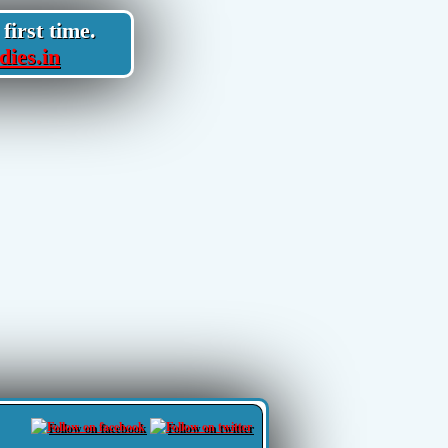
first time.
dies.in