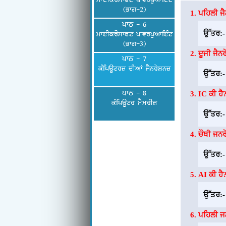
mweIkroswPt pwvrpuAwieMt
(Bwg-2)
ਪਹਿਲੀ ਜੈ
ਪਾਠ - 6
ਉੱਤਰ:
mweIkroswPt pwvrpuAwieMt
(Bwg-3)
ਦੂਜੀ ਜੈਨ
ਪਾਠ - 7
kMipaUtrz dIAW jYnrySnz
ਉੱਤਰ:
ਪਾਠ - 8
IC ਕੀ ਹੈ
kMipaUtr mYmrIz
ਉੱਤਰ:
ਚੌਥੀ ਜਨਰ
ਉੱਤਰ:
AI ਕੀ ਹੈ?
ਉੱਤਰ:
ਪਹਿਲੀ ਜਨ