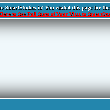
 SmartStudies.in! You visited this page for the 
Here to See Full Stats of Your Vists to SmartStu