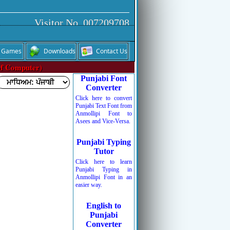
Visitor No. 007209708
Games
Downloads
Contact Us
of Computer)
Punjabi Font
Converter
Click here to convert
Punjabi Text Font from
Anmollipi Font to
Asees and Vice-Versa.
Punjabi Typing
Tutor
Click here to learn
Punjabi Typing in
Anmollipi Font in an
easier way.
English to
Punjabi
Converter