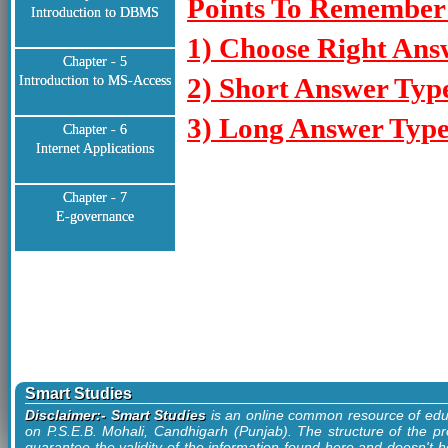
Points To Remember:
Introduction to DBMS
1) Choose Right Ans
Chapter - 5
2) Short Answer Typ
Introduction to MS-Access
3) Long Answer Type
Chapter - 6
Internet Applications
Chapter - 7
E-governance
Smart Studies
Disclaimer:- Smart Studies
is an online common resource of edu
on P.S.E.B. Mohali, Candhigarh (Punjab). The structure of the pr
guarantee the validity of the information found here and doesn't ho