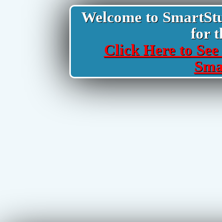
Welcome to SmartStud
for t
Click Here to See 
Sma