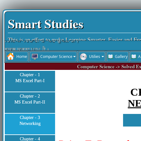
Smart Studies
This is an effort to make Learning Smarter, Easier and Fr
ਵਿੱਦਿਆ ਵਿਚਾਰੀ ਤਾਂ ਪਰ-ਉਪਕਾਰੀ।
ਨਕਲ ਕਰਨਾ ਪਾਪ ਹੈ।
Home
Computer Science
Utilies
Gallery
A
ਵਿੱਦਿਆ ਮਨੁੱਖ ਦਾ ਤੀਸਰਾ ਨੇਤਰ ਹੈ।
Computer Science -> Solved Ex
ਨਕਲ ਆਤਮ-ਹੱਤਿਆ ਹੁੰਦੀ ਹੈ।
Chapter - 1
ਚਰਿੱਤਰ ਜੀਵਨ ਦੀ ਸ਼ਾਨ ਹੁੰਦੀ ਹੈ।
MS Excel Part-I
ਰੱਬ ਦੇ ਸਤਿਕਾਰ ਤੋਂ ਬਾਅਦ ਸਮੇਂ ਦਾ ਸਤਿਕਾਰ ਜ਼ਰੂਰੀ ਹੈ।
C
ਬੱਚਿਓ ਮਿਹਨਤ ਕਰਦੇ ਜਾਵੋ, ਮੰਜ਼ਿਲ ਵੱਲ ਪੱਬ ਧਰਦੇ ਜਾਵੋ।
Chapter - 2
N
MS Excel Part-II
Chapter - 3
Networking
Chapter - 4