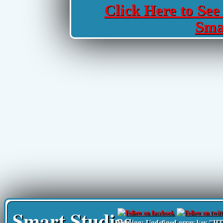
Click Here to See 
Sma
Smart Studies
Warning
: Undefined array key 