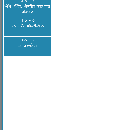
ਪਾਠ - 5
AY~m. AY~s. AYksYs nwl jwx
pihcwx
ਪਾਠ - 6
ieMtrnY~t AYplIkysn
ਪਾਠ - 7
eI-gvrnYNs